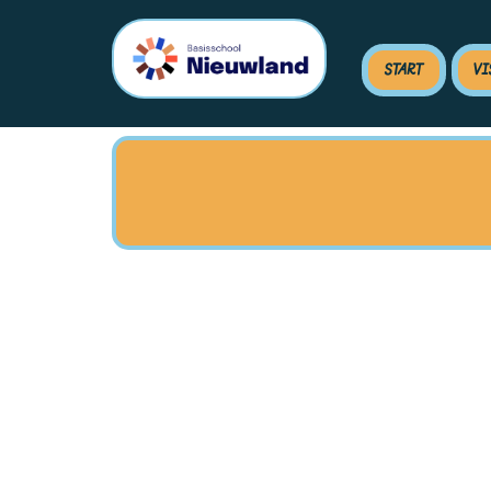
START
VI